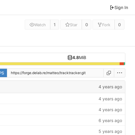
Sign In
1
0
0
Watch
Star
Fork
4.8
MiB
PS