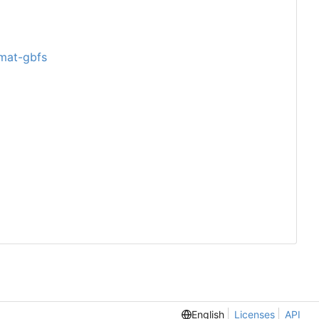
rmat-gbfs
English
Licenses
API