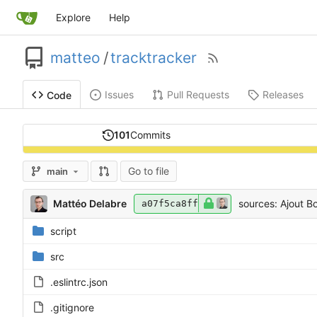
Explore
Help
matteo
/
tracktracker
Issues
Pull Requests
Releases
Code
101
Commits
Go to file
main
Mattéo Delabre
sources: Ajout B
a07f5ca8ff
script
src
.eslintrc.json
.gitignore