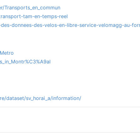
lier/Transports_en_commun
-transport-tam-en-temps-reel
on-des-donnees-des-velos-en-libre-service-velomagg-au-fo
_Metro
tes_in_Montr%C3%A9al
re/dataset/sv_horai_a/information/