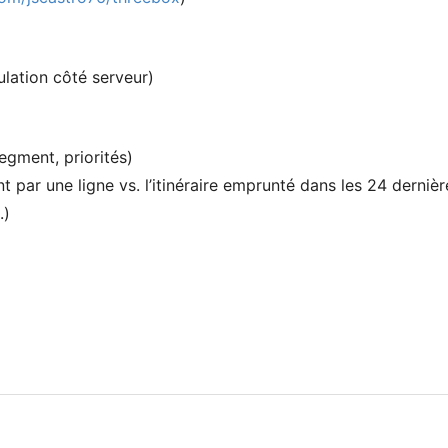
ulation côté serveur)
segment, priorités)
t par une ligne vs. l
’
itinéraire emprunté dans les 24 derniè
.)