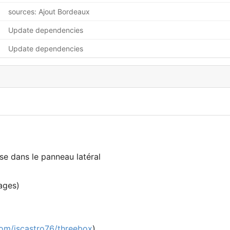
sources: Ajout Bordeaux
Update dependencies
Update dependencies
se dans le panneau latéral
ages)
com/jscastro76/threebox
)