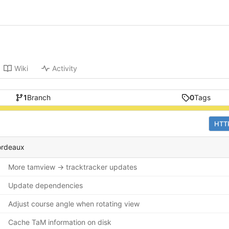
Wiki
Activity
1
Branch
0
Tags
HTT
ordeaux
More tamview -> tracktracker updates
Update dependencies
Adjust course angle when rotating view
Cache TaM information on disk